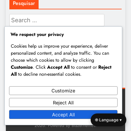
Pesquisar
Search
for:
We respect your privacy
Cookies help us improve your experience, deliver
Arquivo
personalized content, and analyze traffic. You can
choose which cookies to allow by clicking
March 2026
Customize
. Click
Accept All
to consent or
Reject
All
to decline non-essential cookies.
February 2026
Customize
Reject All
Accept All
Digital Newspaper - Multipurpose News WordPress Theme
🌐 Language ▾
2026. Powered By
BlazeThemes
.