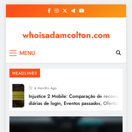
Skip
to
content
whoisadamcolton.com
Injustice 2 Mobile: Prémios de Invasão,
MENU
perspetivas da comunidade, experiências
dos jogadores, partilha de dicas
HEADLINES
4 Months Ago
Injustice 2 Mobile: Comparação de recompensas
diárias de login, Eventos passados, Ofertas atuais