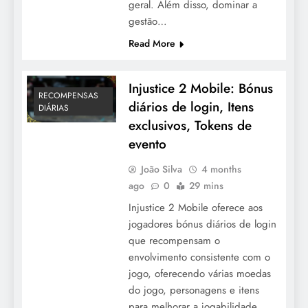
geral. Além disso, dominar a
gestão…
Read More
Injustice 2 Mobile: Bónus
RECOMPENSAS
diários de login, Itens
DIÁRIAS
exclusivos, Tokens de
evento
João Silva
4 months
ago
0
29 mins
Injustice 2 Mobile oferece aos
jogadores bónus diários de login
que recompensam o
envolvimento consistente com o
jogo, oferecendo várias moedas
do jogo, personagens e itens
para melhorar a jogabilidade.