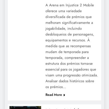
Injustice 2 Mobile: Tendências de
A Arena em Injustice 2 Mobile
recompensas diárias de login, Dados
oferece uma variedade
diversificada de prémios que
históricos, Previsões futuras
melhoram significativamente a
jogabilidade, incluindo
desbloqueios de personagens,
equipamentos e recursos. À
medida que as recompensas
mudam de temporada para
temporada, compreender a
estrutura dos prémios torna-se
essencial para os jogadores que
visam uma progressão otimizada.
Injustice 2 Mobile: Mitos sobre prémios da
Analisar dados históricos sobre
Arena, Conceitos Errados,
os prémios…
Esclarecimentos
Read More