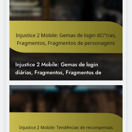
Injustice 2 Mobile: Tendências de
recompensas diárias de login, Dados
históricos, Previsões futuras