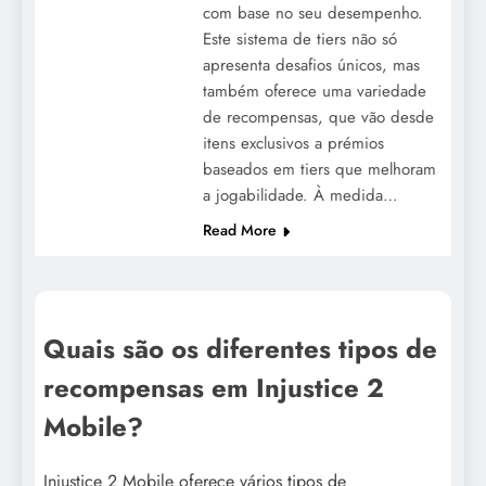
com base no seu desempenho.
Este sistema de tiers não só
apresenta desafios únicos, mas
também oferece uma variedade
de recompensas, que vão desde
itens exclusivos a prémios
baseados em tiers que melhoram
a jogabilidade. À medida…
Read More
Quais são os diferentes tipos de
recompensas em Injustice 2
Mobile?
Injustice 2 Mobile oferece vários tipos de