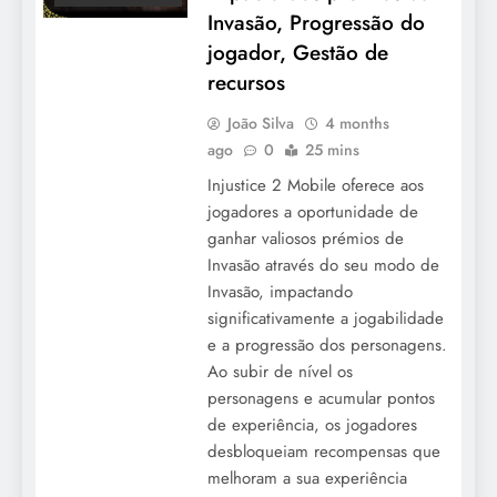
Invasão, Progressão do
jogador, Gestão de
recursos
João Silva
4 months
ago
0
25 mins
Injustice 2 Mobile oferece aos
jogadores a oportunidade de
ganhar valiosos prémios de
Invasão através do seu modo de
Invasão, impactando
significativamente a jogabilidade
e a progressão dos personagens.
Ao subir de nível os
personagens e acumular pontos
de experiência, os jogadores
desbloqueiam recompensas que
melhoram a sua experiência