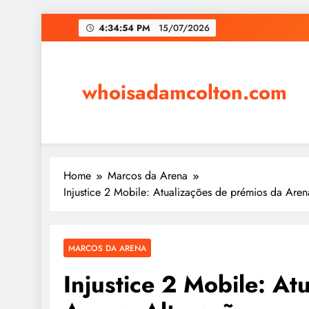
Skip
4:34:55 PM
15/07/2026
to
content
whoisadamcolton.com
Home
Marcos da Arena
Injustice 2 Mobile: Atualizações de prémios da Are
MARCOS DA ARENA
Injustice 2 Mobile: At