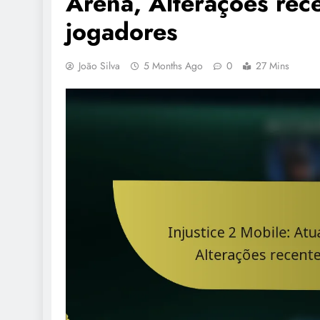
Arena, Alterações rec
jogadores
João Silva
5 Months Ago
0
27 Mins