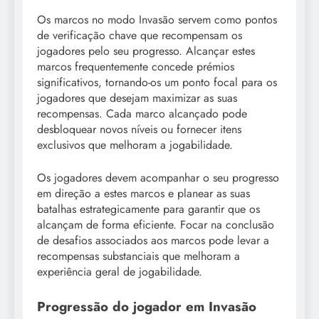
Os marcos no modo Invasão servem como pontos
de verificação chave que recompensam os
jogadores pelo seu progresso. Alcançar estes
marcos frequentemente concede prémios
significativos, tornando-os um ponto focal para os
jogadores que desejam maximizar as suas
recompensas. Cada marco alcançado pode
desbloquear novos níveis ou fornecer itens
exclusivos que melhoram a jogabilidade.
Os jogadores devem acompanhar o seu progresso
em direção a estes marcos e planear as suas
batalhas estrategicamente para garantir que os
alcançam de forma eficiente. Focar na conclusão
de desafios associados aos marcos pode levar a
recompensas substanciais que melhoram a
experiência geral de jogabilidade.
Progressão do jogador em Invasão