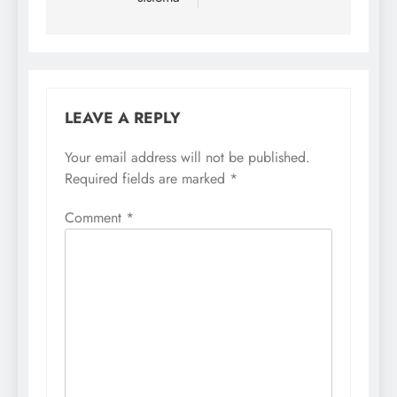
LEAVE A REPLY
Your email address will not be published.
Required fields are marked
*
Comment
*