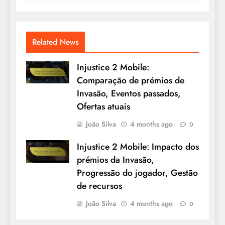
Related News
Injustice 2 Mobile:
Comparação de prémios de
Invasão, Eventos passados,
Ofertas atuais
João Silva
4 months ago
0
Injustice 2 Mobile: Impacto dos
prémios da Invasão,
Progressão do jogador, Gestão
de recursos
João Silva
4 months ago
0