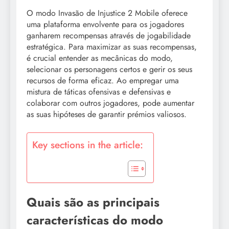
O modo Invasão de Injustice 2 Mobile oferece
uma plataforma envolvente para os jogadores
ganharem recompensas através de jogabilidade
estratégica. Para maximizar as suas recompensas,
é crucial entender as mecânicas do modo,
selecionar os personagens certos e gerir os seus
recursos de forma eficaz. Ao empregar uma
mistura de táticas ofensivas e defensivas e
colaborar com outros jogadores, pode aumentar
as suas hipóteses de garantir prémios valiosos.
Key sections in the article:
Quais são as principais
características do modo