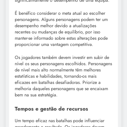
significativamente o desempenho de uma equipa.
É benéfico considerar o meta atual ao escolher
personagens. Alguns personagens podem ter um
desempenho melhor devido a atualizações
recentes ou mudanças de equilíbrio, por isso
manter-se informado sobre estas alterações pode
proporcionar uma vantagem competitiva.
Os jogadores também devem investir em subir de
nível os seus personagens escolhidos. Personagens
de nível mais alto normalmente têm melhores
estatísticas e habilidades, tornando-os mais
eficazes em batalhas desafiadoras. Priorize a
melhoria daqueles personagens que se encaixam
bem na sua estratégia.
Tempos e gestão de recursos
Um tempo eficaz nas batalhas pode influenciar
grandemente o resultado. Os jogadores devem