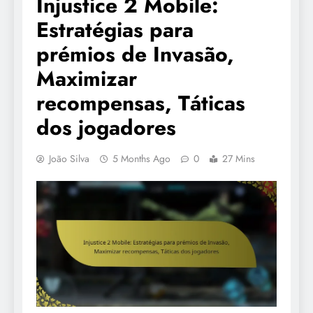
Injustice 2 Mobile:
Estratégias para
prémios de Invasão,
Maximizar
recompensas, Táticas
dos jogadores
João Silva
5 Months Ago
0
27 Mins