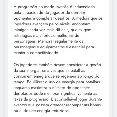
A progressão no modo Invasão é influenciada
pela capacidade do jogador de derrotar
oponentes e completar desafios. À medida que os
jogadores avançam pelos níveis, encontram
inimigos cada vez mais difíceis, que exigem
estratégias mais fortes e melhorias de
personagens. Melhorar regularmente os
personagens e equipamentos é essencial para
manter a competitividade.
Os jogadores também devem considerar a gestão
da sua energia, uma vez que as batalhas
consomem energia que se regenera ao longo do
tempo. Equilibrar o uso de energia para batalhas
enquanto maximiza o número de oponentes
derrotados pode melhorar significativamente as
taxas de progressão. É aconselhável jogar durante
eventos que possam oferecer recompensas bónus
ou custos de energia reduzidos.