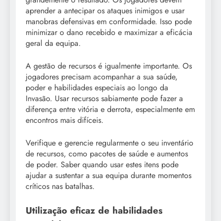
aprender a antecipar os ataques inimigos e usar
manobras defensivas em conformidade. Isso pode
minimizar o dano recebido e maximizar a eficácia
geral da equipa.
A gestão de recursos é igualmente importante. Os
jogadores precisam acompanhar a sua saúde,
poder e habilidades especiais ao longo da
Invasão. Usar recursos sabiamente pode fazer a
diferença entre vitória e derrota, especialmente em
encontros mais difíceis.
Verifique e gerencie regularmente o seu inventário
de recursos, como pacotes de saúde e aumentos
de poder. Saber quando usar estes itens pode
ajudar a sustentar a sua equipa durante momentos
críticos nas batalhas.
Utilização eficaz de habilidades