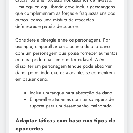
crucial para ter sucesso nos desafios de Invasão.
Uma equipa equilibrada deve incluir personagens
que complementem as forças e fraquezas uns dos
outros, como uma mistura de atacantes,
defensores e papéis de suporte.
Considere a sinergia entre os personagens. Por
exemplo, emparelhar um atacante de alto dano
com um personagem que possa fornecer aumentos
ou cura pode criar um duo formidável. Além
disso, ter um personagem tanque pode absorver
dano, permitindo que os atacantes se concentrem
em causar dano.
Inclua um tanque para absorção de dano.
Emparelhe atacantes com personagens de
suporte para um desempenho melhorado.
Adaptar táticas com base nos tipos de
oponentes