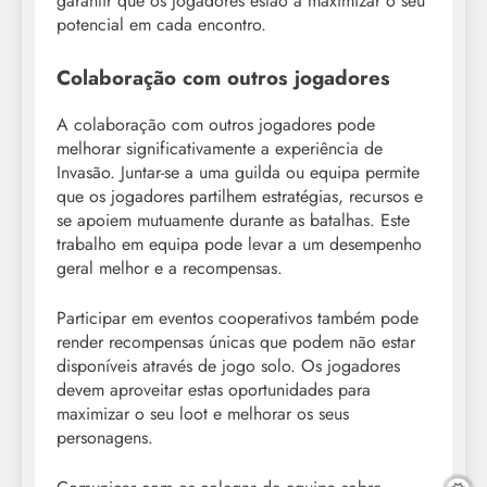
garantir que os jogadores estão a maximizar o seu
potencial em cada encontro.
Colaboração com outros jogadores
A colaboração com outros jogadores pode
melhorar significativamente a experiência de
Invasão. Juntar-se a uma guilda ou equipa permite
que os jogadores partilhem estratégias, recursos e
se apoiem mutuamente durante as batalhas. Este
trabalho em equipa pode levar a um desempenho
geral melhor e a recompensas.
Participar em eventos cooperativos também pode
render recompensas únicas que podem não estar
disponíveis através de jogo solo. Os jogadores
devem aproveitar estas oportunidades para
maximizar o seu loot e melhorar os seus
personagens.