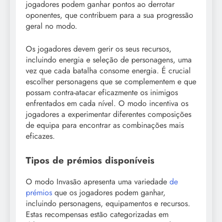
jogadores podem ganhar pontos ao derrotar
oponentes, que contribuem para a sua progressão
geral no modo.
Os jogadores devem gerir os seus recursos,
incluindo energia e seleção de personagens, uma
vez que cada batalha consome energia. É crucial
escolher personagens que se complementem e que
possam contra-atacar eficazmente os inimigos
enfrentados em cada nível. O modo incentiva os
jogadores a experimentar diferentes composições
de equipa para encontrar as combinações mais
eficazes.
Tipos de prémios disponíveis
O modo Invasão apresenta uma variedade
de
prémios
que os jogadores podem ganhar,
incluindo personagens, equipamentos e recursos.
Estas recompensas estão categorizadas em