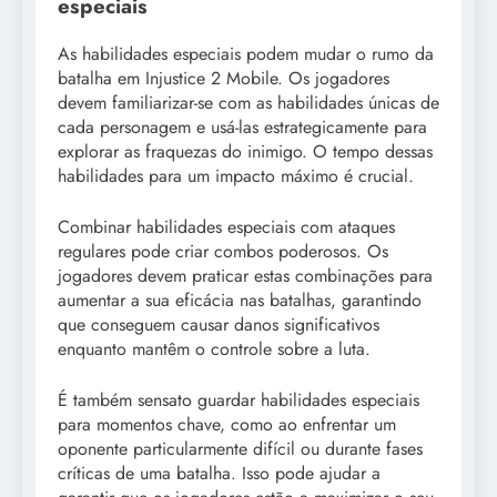
especiais
As habilidades especiais podem mudar o rumo da
batalha em Injustice 2 Mobile. Os jogadores
devem familiarizar-se com as habilidades únicas de
cada personagem e usá-las estrategicamente para
explorar as fraquezas do inimigo. O tempo dessas
habilidades para um impacto máximo é crucial.
Combinar habilidades especiais com ataques
regulares pode criar combos poderosos. Os
jogadores devem praticar estas combinações para
aumentar a sua eficácia nas batalhas, garantindo
que conseguem causar danos significativos
enquanto mantêm o controle sobre a luta.
É também sensato guardar habilidades especiais
para momentos chave, como ao enfrentar um
oponente particularmente difícil ou durante fases
críticas de uma batalha. Isso pode ajudar a