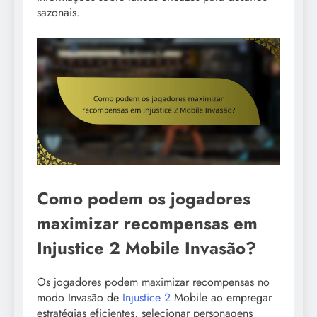
sazonais.
Como podem os jogadores
maximizar recompensas em
Injustice 2 Mobile Invasão?
Os jogadores podem maximizar recompensas no
modo Invasão de
Injustice 2
Mobile ao empregar
estratégias eficientes, selecionar personagens