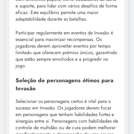
e suporte, para lidar com vários desafios de forma
eficaz. Este equilíbrio permite uma maior
adaptabilidade durante as batalhas.
Participar regularmente em eventos de Invasão é
essencial para maximizar recompensas. Os
jogadores devem aproveitar eventos por tempo
limitado que oferecem prémios únicos, garantindo
que estão sempre envolvidos e a progredir no
jogo.
Seleção de personagens ótimos para
Invasão
Selecionar os personagens certos é vital para o
sucesso em Invasão. Os jogadores devem focar
em personagens que tenham habilidades fortes e
sinergias entre si. Personagens com habilidades de
controle de multidão ou de cura podem melhorar