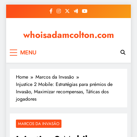
Skip
to
content
whoisadamcolton.com
MENU
Home
Marcos da Invasão
Injustice 2 Mobile: Estratégias para prémios de
Invasão, Maximizar recompensas, Táticas dos
jogadores
MARCOS DA INVASÃO