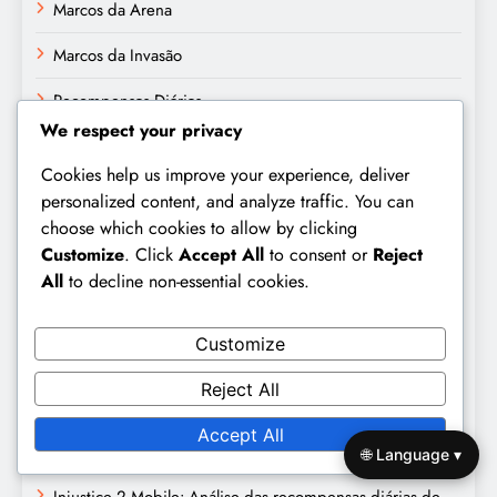
Marcos da Arena
Marcos da Invasão
Recompensas Diárias
We respect your privacy
Publicações recentes
Cookies help us improve your experience, deliver
personalized content, and analyze traffic. You can
Injustice 2 Mobile: Comparação de recompensas diárias
choose which cookies to allow by clicking
de login, Eventos passados, Ofertas atuais
Customize
. Click
Accept All
to consent or
Reject
All
to decline non-essential cookies.
Injustice 2 Mobile: Comparação de prémios da Arena,
Diferentes épocas, Dados históricos
Customize
Injustice 2 Mobile: Comparação de prémios de Invasão,
Eventos passados, Ofertas atuais
Reject All
Injustice 2 Mobile: Mitos sobre prémios da Arena,
Accept All
Conceitos Errados, Esclarecimentos
🌐 Language ▾