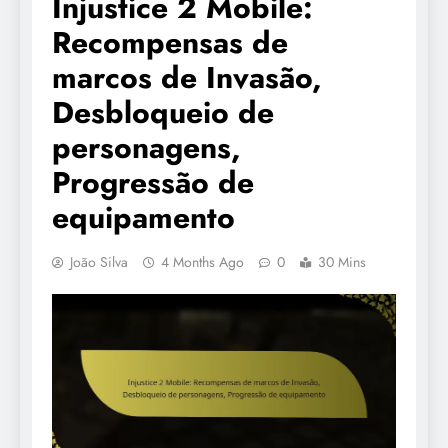
Injustice 2 Mobile:
Recompensas de
marcos de Invasão,
Desbloqueio de
personagens,
Progressão de
equipamento
João Silva
4 Months Ago
0
30 Mins