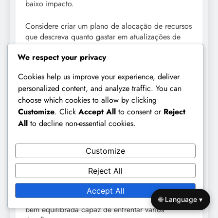
baixo impacto.
Considere criar um plano de alocação de recursos
que descreva quanto gastar em atualizações de
personagens versus melhorias de equipamentos.
We respect your privacy
Este plano ajudará a manter uma abordagem
equilibrada para a progressão, garantindo que
Cookies help us improve your experience, deliver
você não está negligenciando nenhum aspecto da
personalized content, and analyze traffic. You can
sua jogabilidade.
choose which cookies to allow by clicking
Customize
. Click
Accept All
to consent or
Reject
Sugestões de composição de equipa
All
to decline non-essential cookies.
A composição da sua equipa impacta
significativamente o seu desempenho nas batalhas.
Customize
Procure uma equipa equilibrada que inclua
personagens com habilidades e funções
Reject All
complementares. Por exemplo, emparelhar um
forte causador de dano com um tanque e um
Accept All
personagem de suporte pode criar uma equipa
🌐 Language ▾
bem equilibrada capaz de enfrentar vários